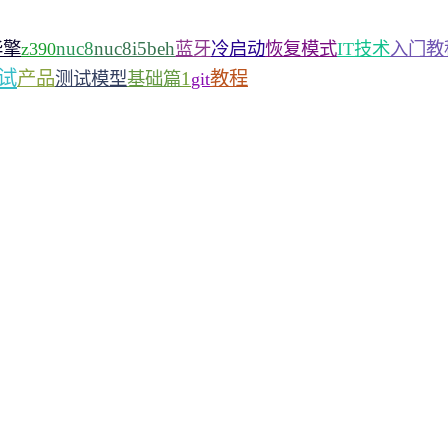
nuc8
nuc8i5beh
华擎
z390
蓝牙
冷启动
恢复模式
IT技术
入门教
试
产品
1
教程
测试模型
基础篇
git