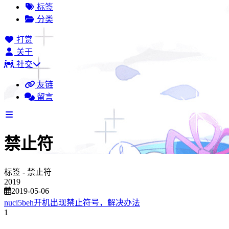
标签
分类
打赏
关于
社交
友链
留言
禁止符
标签 - 禁止符
2019
2019-05-06
nuci5beh开机出现禁止符号，解决办法
1