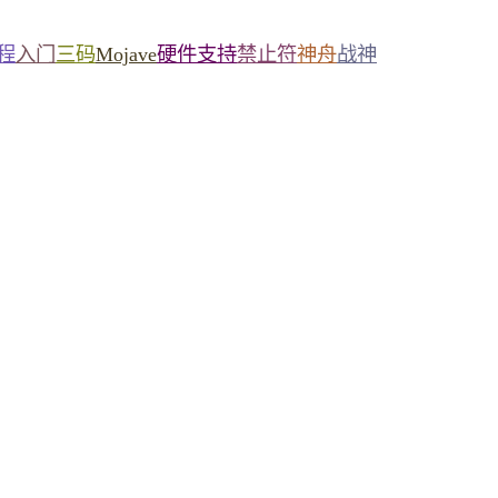
程
入门
三码
Mojave
硬件支持
禁止符
神舟
战神